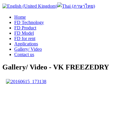
Home
FD Technology
FD Product
FD Model
FD for rent
Applications
Gallery/ Video
Contact us
Gallery/ Video - VK FREEZEDRY